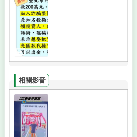
網
相
連
網
站
導
覽
回
首
相關影音
頁
English
常
見
問
答