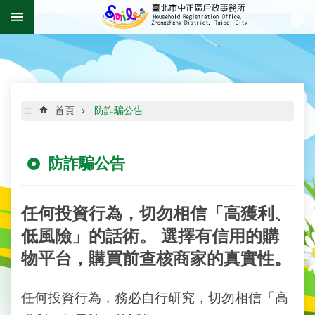
:::
跳到主要內容區塊
進
階
搜
尋
:::
首頁
防詐騙公告
防詐騙公告
機
關
介
紹
任何投資行為，切勿相信「高獲利、
低風險」的話術。 選擇有信用的購
資
物平台，購買前查核商家的真實性。
訊
公
開
任何投資行為，務必自行研究，切勿相信「高