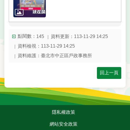
陳
情
系
統
點閱數：
資料更新：113-11-29 14:25
145
雙
資料檢視：113-11-29 14:25
語
詞
資料維護：臺北市中正區戶政事務所
彙
回上一頁
民
政
局
臺
:::
北
隱私權政策
市
政
網站安全政策
府