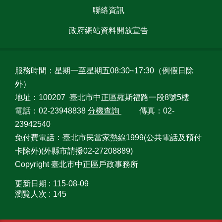
聯絡資訊
台
北
政府網站資料開放宣告
通
隱
服務時間：星期一至星期五08:30~17:30（例假日除
私
外）
權
政
地址：100207 臺北市中正區羅斯福路一段8號5樓
策
電話：02-23948838
分機查詢
傳真：02-
23942540
網
免付費電話：臺北市民當家熱線1999(公共電話及預付
站
卡除外)(外縣市請撥02-27208889)
安
全
Copyright 臺北市中正區戶政事務所
政
策
更新日期
115-08-09
瀏覽人次
145
聯
絡