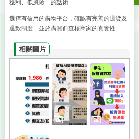
戶
獲利、低風險」的話術。
政
資
選擇有信用的購物平台，確認有完善的退貨及
訊
退款制度，並於購買前查核商家的真實性。
網
路
相關圖片
服
務
線
上
查
詢
申
請
案
件
網