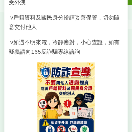
戶
受外洩
政
資
v戶籍資料及國民身分證請妥善保管，切勿隨
訊
意交付他人
網
路
v如遇不明來電，冷靜應對，小心查證，如有
服
疑義請向165反詐騙專線諮詢
務
線
上
查
詢
申
請
案
件
網