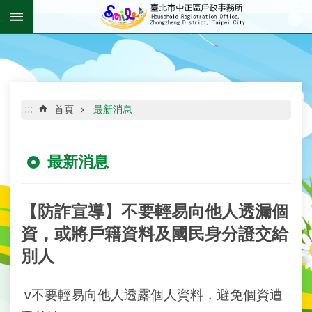
:::
跳到主要內容區塊
進
階
搜
尋
:::
首頁
最新消息
最新消息
機
關
介
紹
【防詐宣導】不要輕易向他人透漏個
資，或將戶籍資料及國民身分證交給
資
別人
訊
公
開
v不要輕易向他人透露個人資料，避免個資遭