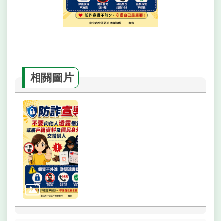
網
相
連
網
站
導
相關圖片
覽
回
首
頁
English
常
見
問
答