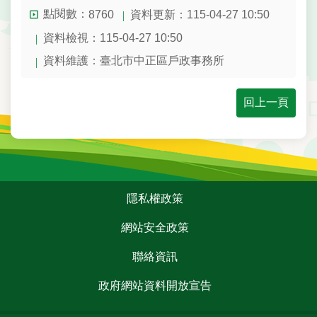
點閱數：
資料更新：115-04-27 10:50
8760
陳
情
資料檢視：115-04-27 10:50
系
資料維護：臺北市中正區戶政事務所
統
雙
回上一頁
語
詞
彙
民
:::
政
隱私權政策
局
網站安全政策
臺
聯絡資訊
北
市
政府網站資料開放宣告
政
府