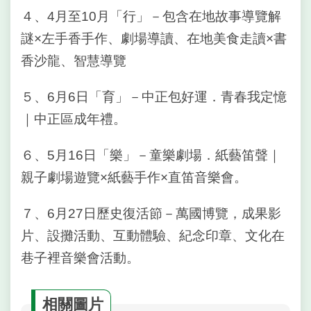
網
４、4月至10月「行」－包含在地故事導覽解
相
謎×左手香手作、劇場導讀、在地美食走讀×書
連
香沙龍、智慧導覽
網
站
５、6月6日「育」－中正包好運．青春我定憶
導
｜中正區成年禮。
覽
回
６、5月16日「樂」－童樂劇場．紙藝笛聲｜
首
親子劇場遊覽×紙藝手作×直笛音樂會。
頁
７、6月27日歷史復活節－萬國博覽，成果影
English
片、設攤活動、互動體驗、紀念印章、文化在
常
巷子裡音樂會活動。
見
問
答
相關圖片