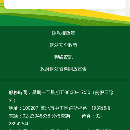
台
北
通
:::
隱私權政策
隱
私
網站安全政策
權
政
聯絡資訊
策
政府網站資料開放宣告
網
站
安
服務時間：星期一至星期五08:30~17:30（例假日除
全
外）
政
策
地址：100207 臺北市中正區羅斯福路一段8號5樓
電話：02-23948838
分機查詢
傳真：02-
聯
23942540
絡