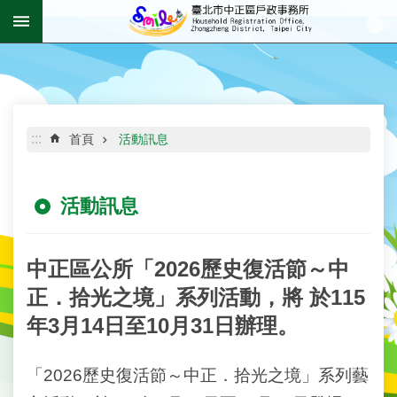
:::
跳到主要內容區塊
進
階
搜
尋
:::
首頁
活動訊息
活動訊息
機
關
介
紹
中正區公所「2026歷史復活節～中
正．拾光之境」系列活動，將 於115
資
年3月14日至10月31日辦理。
訊
公
開
「2026歷史復活節～中正．拾光之境」系列藝