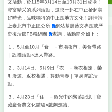
戶
文活動，於115年3月14日至10月31日登場！
政
豐富精采的系列活動，邀您一起在中正拾起美
資
訊
好時光，品味獨特的中正區地方文化！詳情請
上
臺北市中正區公所
網站基層藝文專區或
歷
網
史復活節FB粉絲團
查詢，活動簡介如下：
路
服
務
１、5月至10月「食」－市場夜市．美食帶路
｜設攤活動×達人帶路。
線
上
查
２、3月14日、5月9日「衣」－漢衣相逢．榮
詢
町漫遊、返校相遇．舞動青春｜單身聯誼活
申
動。
請
案
３、4月23日「住」－微光中的聚落記憶｜寶
件
藏巖食農文化體驗×戲劇走讀。
網