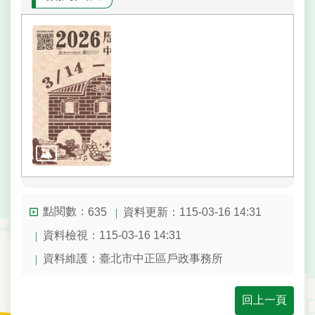
陳
情
系
統
雙
語
詞
彙
民
政
局
點閱數：
資料更新：115-03-16 14:31
635
資料檢視：115-03-16 14:31
臺
資料維護：臺北市中正區戶政事務所
北
市
政
回上一頁
府