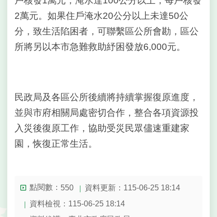
戶核發1萬元；淹水達100公分以上，每戶核發
2萬元。如果住戶淹水20公分以上未達50公
台
北
分，致生活陷困者，可聯繫區公所會勘，區公
通
所將另以本市急難救助紓困發放6,000元。
隱
私
權
政
民政局及各區公所後續將持續掌握復原進度，
策
並與市府相關局處密切合作，整合各項資源投
入災後復原工作，協助受災民眾儘速重建家
網
站
園，恢復正常生活。
安
全
政
策
點閱數：
資料更新：115-06-25 18:14
550
資料檢視：115-06-25 18:14
聯
絡