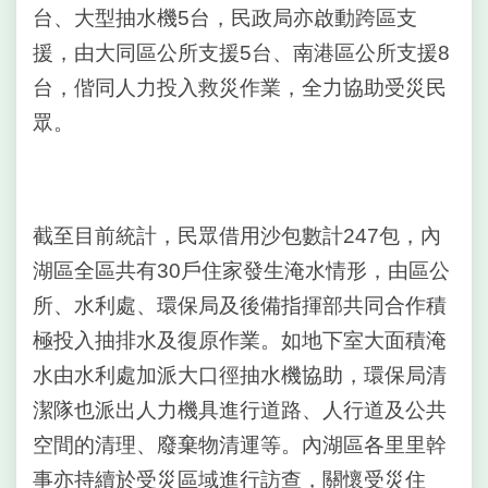
台、大型抽水機5台，民政局亦啟動跨區支
網
相
援，由大同區公所支援5台、南港區公所支援8
連
台，偕同人力投入救災作業，全力協助受災民
網
眾。
站
導
覽
截至目前統計，民眾借用沙包數計247包，內
回
首
湖區全區共有30戶住家發生淹水情形，由區公
頁
所、水利處、環保局及後備指揮部共同合作積
極投入抽排水及復原作業。如地下室大面積淹
English
水由水利處加派大口徑抽水機協助，環保局清
常
潔隊也派出人力機具進行道路、人行道及公共
見
問
空間的清理、廢棄物清運等。內湖區各里里幹
答
事亦持續於受災區域進行訪查，關懷受災住