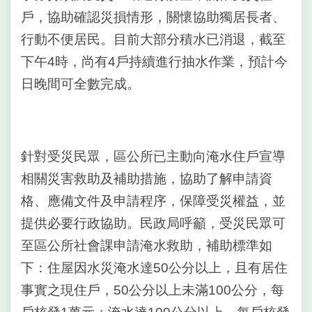
戶，協助確認災損情形，關懷協助獨居長者、
陳
情
行動不便居民。目前大部分積水已消退，截至
系
下午4時，尚有4戶持續進行抽水作業，預計今
統
日晚間可全數完成。
雙
語
詞
彙
針對受災民眾，區公所已主動向淹水住戶宣導
相關災害救助及補助措施，協助了解申請資
民
政
格、應備文件及申請程序，保障受災權益，並
局
提供必要行政協助。民政局呼籲，受災民眾可
臺
至區公所社會課申請淹水救助，補助標準如
北
下：住屋因水災淹水達50公分以上，且有居住
市
政
事實之現住戶，50公分以上未滿100公分，每
府