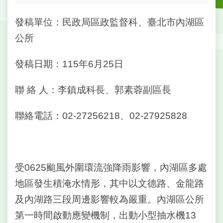
戶
政
發稿單位：民政局區政監督科、臺北市內湖區
資
訊
公所
網
發稿日期：115年6月25日
路
服
務
聯 絡 人：李鎮成科長、郭素蓉副區長
線
聯絡電話：02-27256218、02-27925828
上
查
詢
申
受0625颱風外圍環流強降雨影響，內湖區多處
請
地區發生積淹水情形，其中以文德路、金龍路
案
件
及內湖路三段周邊影響較為嚴重。內湖區公所
第一時間啟動應變機制，出動小型抽水機13
網