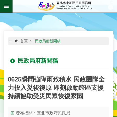
:::
跳到主要內容區塊
進
階
搜
尋
:::
首頁
民政局府新聞稿
民政局府新聞稿
機
關
介
紹
0625瞬間強降雨致積水 民政團隊全
力投入災後復原 即刻啟動跨區支援
資
持續協助受災民眾恢復家園
訊
公
開
發布機關：臺北市政府民政局