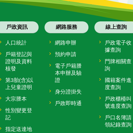
戶政資訊
網路服務
線上查詢
人口統計
網路申辦
戶政電子收
據查詢
戶籍登記與
預約申請
證明及資料
門牌相關查
電子戶籍謄
核發
詢
本申辦及驗
第3胎(含)以
證
國籍案件進
上兒童證明
度查詢
身分證掛失
大宗謄本
戶政櫃檯叫
戶政即時通
號進度查詢
性別變更登
記
戶口名簿請
領紀錄查詢
指定送達地