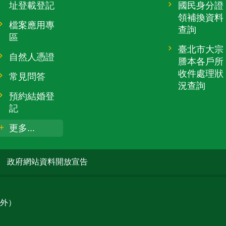
址登載登記
國民身分證
領補換資料
檔案應用專
查詢
區
臺北市大宗
自然人憑證
謄本各戶所
收件處理狀
常見問答
況查詢
預約結婚登
記
更多...
政府網站資料開放宣告
除外）