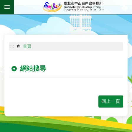
:::
跳到主要內容區塊
進
階
搜
尋
:::
首頁
網站搜尋
機
關
介
紹
回上一頁
資
訊
公
開