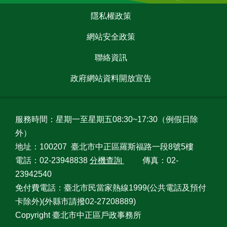
戶
:::
政
隱私權政策
資
訊
網站安全政策
聯絡資訊
網
路
政府網站資料開放宣告
服
務
線
服務時間：星期一至星期五08:30~17:30（例假日除
上
外）
查
詢
地址：100207 臺北市中正區羅斯福路一段8號5樓
電話：02-23948838
分機查詢
傳真：02-
申
23942540
請
免付費電話：臺北市民當家熱線1999(公共電話及預付
案
件
卡除外)(外縣市請撥02-27208889)
Copyright 臺北市中正區戶政事務所
網