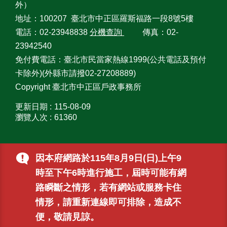
外）
資
訊
地址：100207 臺北市中正區羅斯福路一段8號5樓
電話：02-23948838
分機查詢
傳真：02-
政
23942540
府
免付費電話：臺北市民當家熱線1999(公共電話及預付
網
卡除外)(外縣市請撥02-27208889)
站
資
Copyright 臺北市中正區戶政事務所
料
更新日期
115-08-09
開
瀏覽人次
61360
放
宣
告
因本府網路於115年8月9日(日)上午9
時至下午6時進行施工，屆時可能有網
路瞬斷之情形，若有網站或服務卡住
情形，請重新連線即可排除，造成不
便，敬請見諒。