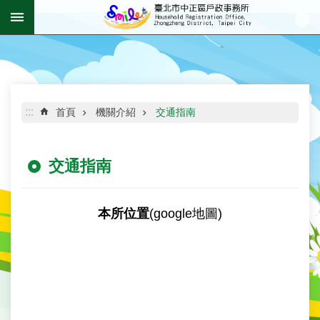
:::
跳到主要內容區塊
進
階
搜
尋
:::
首頁
機關介紹
交通指南
交通指南
機
關
介
本所位置
(google地圖)
紹
資
訊
公
開