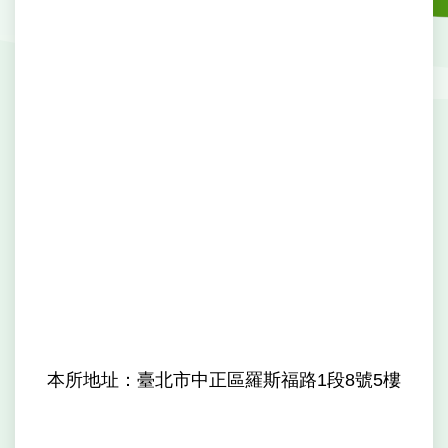
戶
政
資
訊
網
路
服
務
線
上
查
詢
申
請
案
本所地址：臺北市中正區羅斯福路1段8號5樓
件
網