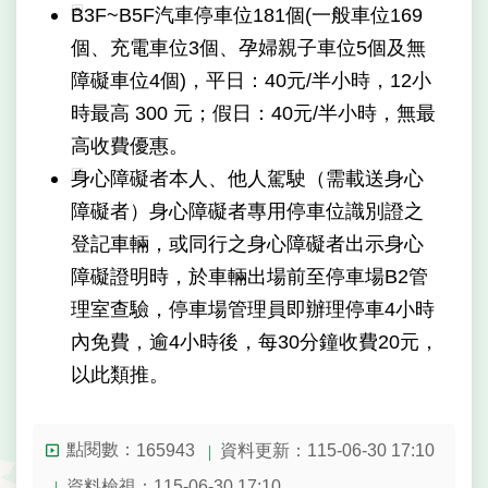
B3F~B5F汽車停車位181個(一般車位169
陳
個、充電車位3個、孕婦親子車位5個及無
情
系
障礙車位4個)，平日：40元/半小時，12小
統
時最高 300 元；假日：40元/半小時，無最
高收費優惠。
雙
身心障礙者本人、他人駕駛（需載送身心
語
詞
障礙者）身心障礙者專用停車位識別證之
彙
登記車輛，或同行之身心障礙者出示身心
障礙證明時，於車輛出場前至停車場B2管
民
政
理室查驗，停車場管理員即辦理停車4小時
局
內免費，逾4小時後，每30分鐘收費20元，
以此類推。
臺
北
市
政
點閱數：
資料更新：
115-06-30 17:10
165943
府
資料檢視：
115-06-30 17:10