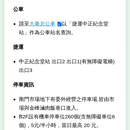
網
公車
相
連
請至
大臺北公車
以「捷運中正紀念堂
網
站」作為公車站名查詢。
站
導
捷運
覽
中正紀念堂站 出口2 出口1(有無障礙電梯)
回
出口3
首
頁
停車資訊
English
南門市場地下有委外經營之停車場,皆由市
常
場與金峰滷肉飯巷口進入。
見
B2F設有機車停車位260個(含無障礙車位6
問
答
個)，5元/半小時，當日最高 20 元。