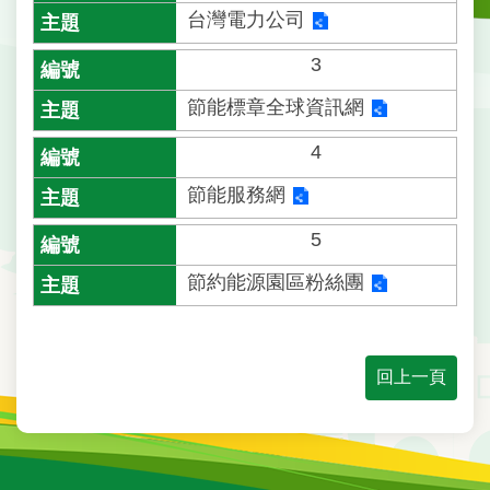
戶
台灣電力公司​
政
資
3
訊
節能標章全球資訊網​
網
路
4
服
節能服務網​
務
5
線
上
節約能源園區粉絲團​
查
詢
申
回上一頁
請
案
件
網