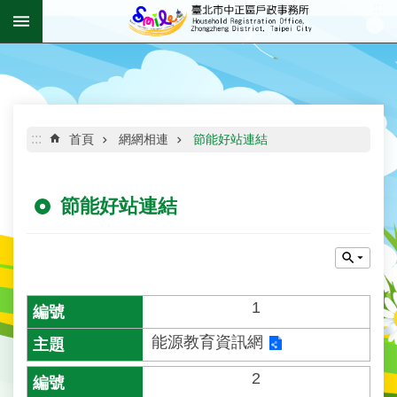
:::
跳到主要內容區塊
進
階
搜
尋
:::
首頁
網網相連
節能好站連結
節能好站連結
機
關
介
紹
資
1
訊
能源教育資訊網​
公
開
2