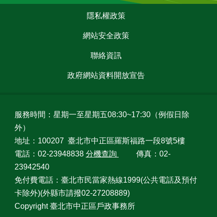
網
:::
隱私權政策
相
連
網站安全政策
網
聯絡資訊
站
導
政府網站資料開放宣告
覽
回
服務時間：星期一至星期五08:30~17:30（例假日除
首
頁
外）
地址：100207 臺北市中正區羅斯福路一段8號5樓
English
電話：02-23948838
分機查詢
傳真：02-
23942540
常
免付費電話：臺北市民當家熱線1999(公共電話及預付
見
卡除外)(外縣市請撥02-27208889)
問
答
Copyright 臺北市中正區戶政事務所