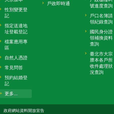
戶政即時通
號進度查詢
性別變更登
記
戶口名簿請
領紀錄查詢
指定送達地
址登載登記
國民身分證
領補換資料
檔案應用專
查詢
區
臺北市大宗
自然人憑證
謄本各戶所
收件處理狀
常見問答
況查詢
預約結婚登
記
更多...
政府網站資料開放宣告