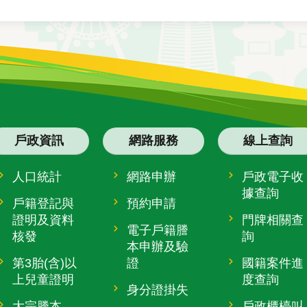
戶政資訊
網路服務
線上查詢
人口統計
網路申辦
戶政電子收
據查詢
戶籍登記與
預約申請
證明及資料
門牌相關查
電子戶籍謄
核發
詢
本申辦及驗
第3胎(含)以
證
國籍案件進
上兒童證明
度查詢
身分證掛失
大宗謄本
戶政櫃檯叫