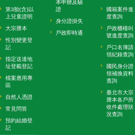
本申辦及驗
第3胎(含)以
證
國籍案件進
上兒童證明
度查詢
身分證掛失
大宗謄本
戶政櫃檯叫
戶政即時通
號進度查詢
性別變更登
記
戶口名簿請
領紀錄查詢
指定送達地
址登載登記
國民身分證
領補換資料
檔案應用專
查詢
區
臺北市大宗
自然人憑證
謄本各戶所
收件處理狀
常見問答
況查詢
預約結婚登
記