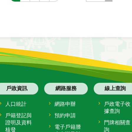
戶政資訊
網路服務
線上查詢
人口統計
網路申辦
戶政電子收
據查詢
戶籍登記與
預約申請
證明及資料
門牌相關查
電子戶籍謄
核發
詢