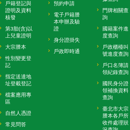
戶籍登記與
預約申請
證明及資料
門牌相關查
電子戶籍謄
核發
詢
本申辦及驗
第3胎(含)以
證
國籍案件進
上兒童證明
度查詢
身分證掛失
大宗謄本
戶政櫃檯叫
戶政即時通
號進度查詢
性別變更登
記
戶口名簿請
領紀錄查詢
指定送達地
址登載登記
國民身分證
領補換資料
檔案應用專
查詢
區
臺北市大宗
自然人憑證
謄本各戶所
收件處理狀
常見問答
況查詢