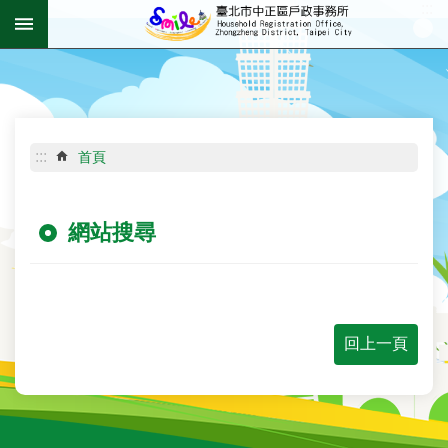
:::
跳到主要內容區塊
進
階
搜
尋
:::
首頁
網站搜尋
機
關
介
紹
回上一頁
資
訊
公
開