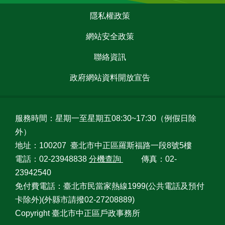
戶
:::
政
隱私權政策
資
訊
網站安全政策
聯絡資訊
網
路
政府網站資料開放宣告
服
務
線
服務時間：星期一至星期五08:30~17:30（例假日除
上
外）
查
詢
地址：100207 臺北市中正區羅斯福路一段8號5樓
電話：02-23948838
分機查詢
傳真：02-
申
23942540
請
免付費電話：臺北市民當家熱線1999(公共電話及預付
案
件
卡除外)(外縣市請撥02-27208889)
Copyright 臺北市中正區戶政事務所
網