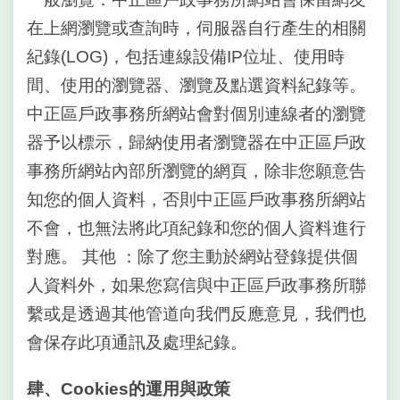
陳
在上網瀏覽或查詢時，伺服器自行產生的相關
情
紀錄(LOG)，包括連線設備IP位址、使用時
系
統
間、使用的瀏覽器、瀏覽及點選資料紀錄等。
中正區戶政事務所網站會對個別連線者的瀏覽
雙
器予以標示，歸納使用者瀏覽器在中正區戶政
語
詞
事務所網站內部所瀏覽的網頁，除非您願意告
彙
知您的個人資料，否則中正區戶政事務所網站
不會，也無法將此項紀錄和您的個人資料進行
民
政
對應。 其他 ：除了您主動於網站登錄提供個
局
人資料外，如果您寫信與中正區戶政事務所聯
臺
繫或是透過其他管道向我們反應意見，我們也
北
會保存此項通訊及處理紀錄。
市
政
府
肆、Cookies的運用與政策