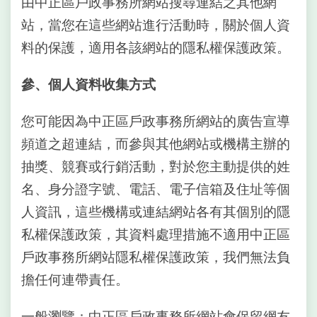
由中正區戶政事務所網站搜尋連結之其他網
網
站，當您在這些網站進行活動時，關於個人資
相
連
料的保護，適用各該網站的隱私權保護政策。
網
參、個人資料收集方式
站
導
您可能因為中正區戶政事務所網站的廣告宣導
覽
頻道之超連結，而參與其他網站或機構主辦的
回
抽獎、競賽或行銷活動，對於您主動提供的姓
首
頁
名、身分證字號、電話、電子信箱及住址等個
人資訊，這些機構或連結網站各有其個別的隱
English
私權保護政策，其資料處理措施不適用中正區
戶政事務所網站隱私權保護政策，我們無法負
常
見
擔任何連帶責任。
問
答
一般瀏覽：中正區戶政事務所網站會保留網友