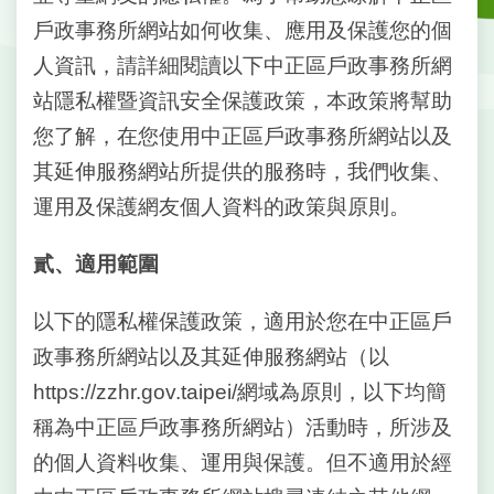
戶
戶政事務所網站如何收集、應用及保護您的個
政
資
人資訊，請詳細閱讀以下中正區戶政事務所網
訊
站隱私權暨資訊安全保護政策，本政策將幫助
網
您了解，在您使用中正區戶政事務所網站以及
路
其延伸服務網站所提供的服務時，我們收集、
服
務
運用及保護網友個人資料的政策與原則。
線
貳、適用範圍
上
查
詢
以下的隱私權保護政策，適用於您在中正區戶
政事務所網站以及其延伸服務網站（以
申
請
https://zzhr.gov.taipei/網域為原則，以下均簡
案
稱為中正區戶政事務所網站）活動時，所涉及
件
的個人資料收集、運用與保護。但不適用於經
網