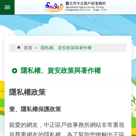
:::
跳到主要內容區塊
進
階
搜
尋
:::
首頁
隱私權、資安政策與著作權
隱私權、資安政策與著作權
機
關
介
紹
隱私權政策
資
壹、隱私權保護政策
訊
公
開
親愛的網友，中正區戶政事務所網站非常重視
並尊重網友的隱私權。為了幫助您瞭解中正區