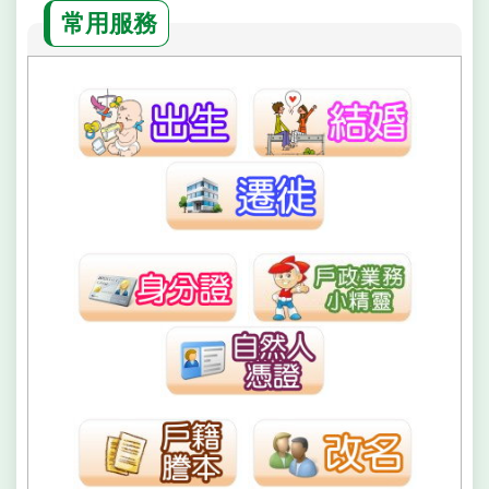
常用服務
雙
語
詞
彙
民
政
局
臺
北
市
政
府
台
北
通