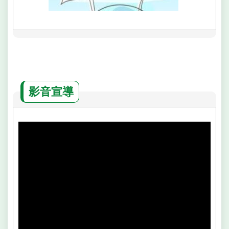
府
網
站
資
料
開
放
宣
影音宣導
告