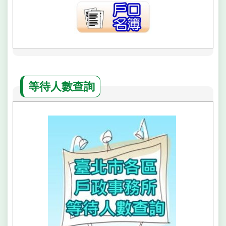
隱
私
權
政
策
等待人數查詢
網
站
安
全
政
策
聯
絡
資
訊
政