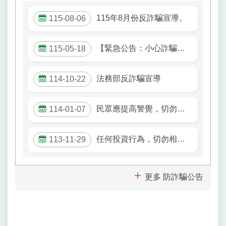
網
115年8月份反詐騙宣導。
相
115-08-06
連
【緊急公告：小心詐騙】近來有詐騙集團多次冒用戶政事務所名義，騙取民眾個人資訊，請小心注意。
115-05-18
網
站
導
法務部反詐騙宣導
114-10-22
覽
民眾應提高警覺，切勿輕易將個人帳戶存摺、金融卡提供給他人使用，以免捲入洗錢犯罪而觸法。
114-01-07
English
常
任何投資行為，切勿相信「高獲利、低風險」的話術。 選擇有信用的購物平台，購買前查核商家的真實性。
113-11-29
見
問
答
更多 防詐騙公告
陳
情
系
統