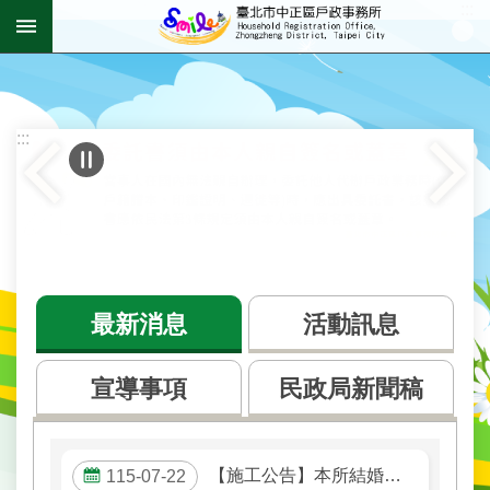
:::
跳到主要內容區塊
進
階
搜
尋
:::
機
關
介
最新消息
活動訊息
紹
資
宣導事項
民政局新聞稿
訊
公
開
【施工公告】本所結婚專區將進行更新，8/5(三)至8/7(五)暫停開放。
115-07-22