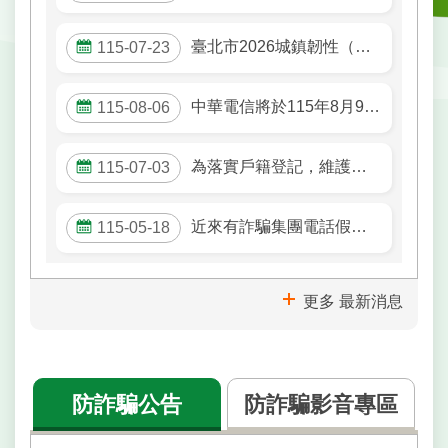
戶
政
臺北市2026城鎮韌性（防空）演習訂於8月13日（四）14時30分至15時實施。
115-07-23
資
訊
中華電信將於115年8月9日（星期日）上午9時起進行本市市政大樓東門周邊光纜改接作業，屆時可能有網路瞬斷之情形。
115-08-06
網
路
服
為落實戶籍登記，維護國民權益，戶所正進行115年 度「未換發新式國民身分證者」人口清查。
115-07-03
務
線
近來有詐騙集團電話假冒戶政事務所人員，謊稱有人冒辦戶政業務，請提高警覺並勿依來電指示操作。
115-05-18
上
查
詢
更多 最新消息
申
請
案
件
防詐騙公告
防詐騙影音專區
網