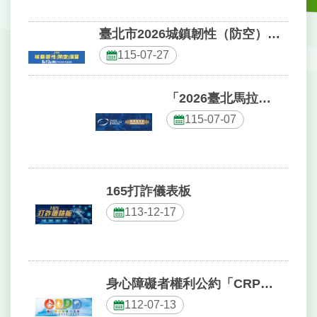
戶
政
臺北市2026城鎮韌性（防空）演習訂於8月13日 （四）14時30分至15時實施。
資
訊
115-07-27
網
路
「2026臺北馬拉松」現正報名中
服
115-07-07
務
線
上
查
165打詐儀表板
詢
113-12-17
申
請
案
件
身心障礙者權利公約「CRPD資訊網」
112-07-13
網