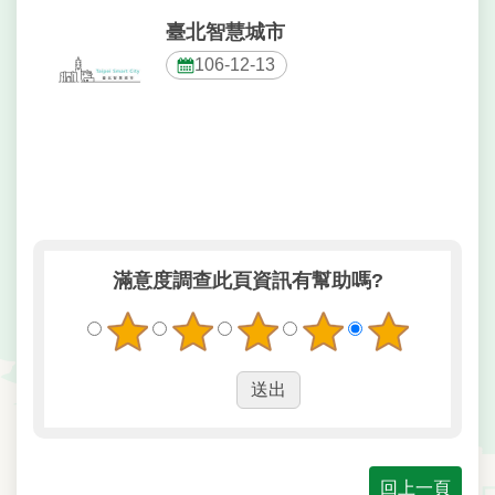
臺北智慧城市
陳
情
106-12-13
系
統
雙
語
詞
彙
滿意度調查
此頁資訊有幫助嗎?
民
政
局
臺
北
市
政
府
回上一頁