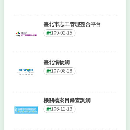
網
相
連
臺北市志工管理整合平台
網
109-02-15
站
導
覽
臺北惜物網
回
首
107-08-28
頁
English
機關檔案目錄查詢網
常
106-12-13
見
問
答