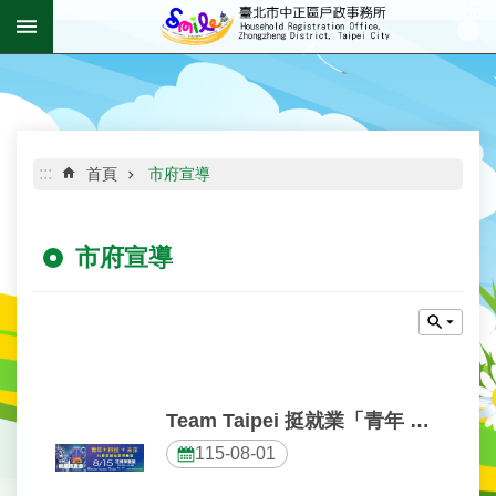
:::
跳到主要內容區塊
進
階
搜
尋
:::
首頁
市府宣導
市府宣導
機
關
介
紹
資
訊
Team Taipei 挺就業「青年 ✦ 科技 ✦ 未來」AI產業鏈就業博覽會
公
開
115-08-01