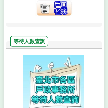
隱
私
權
政
策
等待人數查詢
網
站
安
全
政
策
聯
絡
資
訊
政