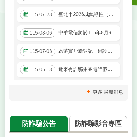
戶
政
臺北市2026城鎮韌性（防空）演習訂於8月13日（四）14時30分至15時實施。
115-07-23
資
訊
中華電信將於115年8月9日（星期日）上午9時起進行本市市政大樓東門周邊光纜改接作業，屆時可能有網路瞬斷之情形。
115-08-06
網
路
服
為落實戶籍登記，維護國民權益，戶所正進行115年 度「未換發新式國民身分證者」人口清查。
115-07-03
務
線
近來有詐騙集團電話假冒戶政事務所人員，謊稱有人冒辦戶政業務，請提高警覺並勿依來電指示操作。
115-05-18
上
查
詢
更多 最新消息
申
請
案
件
防詐騙公告
防詐騙影音專區
網