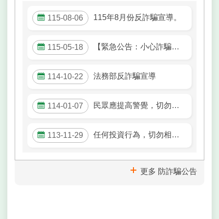
網
115年8月份反詐騙宣導。
相
115-08-06
連
【緊急公告：小心詐騙】近來有詐騙集團多次冒用戶政事務所名義，騙取民眾個人資訊，請小心注意。
115-05-18
網
站
導
法務部反詐騙宣導
114-10-22
覽
民眾應提高警覺，切勿輕易將個人帳戶存摺、金融卡提供給他人使用，以免捲入洗錢犯罪而觸法。
114-01-07
English
常
任何投資行為，切勿相信「高獲利、低風險」的話術。 選擇有信用的購物平台，購買前查核商家的真實性。
113-11-29
見
問
答
更多 防詐騙公告
陳
情
系
統