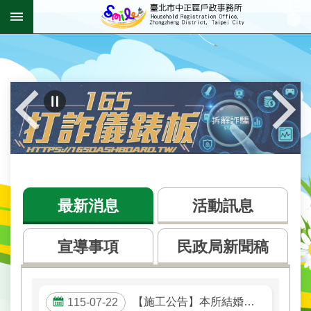
:::
跳到主要內容區塊
進
階
搜
尋
:::
機
關
介
最新消息
活動訊息
紹
資
宣導事項
民政局新聞稿
訊
公
開
【施工公告】本所結婚專區將進行更新，8/5(三)至8/7(五)暫停開放。
115-07-22