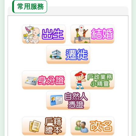
常用服務
雙
語
詞
彙
民
政
局
臺
北
市
政
府
台
北
通