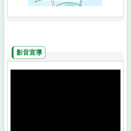
府
網
站
資
料
開
放
宣
影音宣導
告