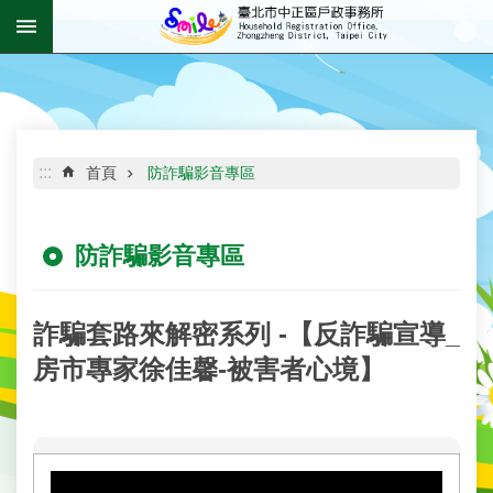
:::
跳到主要內容區塊
進
階
搜
尋
:::
首頁
防詐騙影音專區
防詐騙影音專區
機
關
介
紹
詐騙套路來解密系列 -【反詐騙宣導_
房市專家徐佳馨-被害者心境】
資
訊
公
開