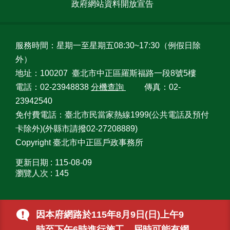
政府網站資料開放宣告
台
北
通
服務時間：星期一至星期五08:30~17:30（例假日除
外）
隱
地址：100207 臺北市中正區羅斯福路一段8號5樓
私
電話：02-23948838
分機查詢
傳真：02-
權
政
23942540
策
免付費電話：臺北市民當家熱線1999(公共電話及預付
卡除外)(外縣市請撥02-27208889)
網
Copyright 臺北市中正區戶政事務所
站
安
更新日期
115-08-09
全
瀏覽人次
145
政
策
因本府網路於115年8月9日(日)上午9
聯
絡
時至下午6時進行施工，屆時可能有網