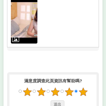
網
相
連
網
站
導
覽
回
首
頁
English
滿意度調查
此頁資訊有幫助嗎?
常
見
問
答