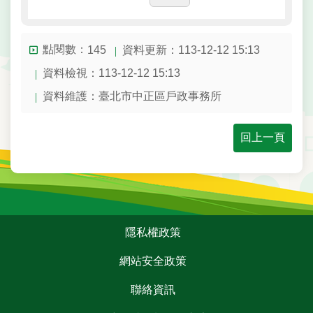
陳
情
系
點閱數：
資料更新：113-12-12 15:13
145
統
資料檢視：113-12-12 15:13
資料維護：臺北市中正區戶政事務所
雙
語
詞
回上一頁
彙
民
政
局
:::
隱私權政策
臺
北
網站安全政策
市
政
聯絡資訊
府