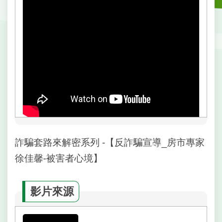
戶
政
資
訊
網
路
服
務
線
上
查
詐騙套路來解密系列 -【反詐騙宣導_房市專家
詢
徐佳馨-被害者心境】
申
請
案
影片來源
件
網