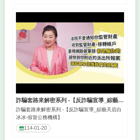
台
北
通
隱
私
權
政
策
網
站
安
詐騙套路來解密系列 -【反詐騙宣導_綜藝天后白冰冰-假冒公務機構】
全
政
詐騙套路來解密系列 -【反詐騙宣導_綜藝天后白
策
冰冰-假冒公務機構】
114-01-20
聯
絡