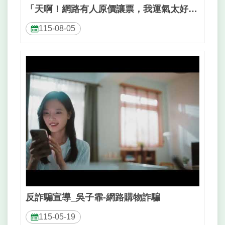
「天啊！網路有人原價讓票，我運氣太好吧？！」｜ 小心黃牛票詐騙！！
陳
情
115-08-05
系
統
雙
語
詞
彙
民
政
局
臺
北
市
反詐騙宣導_吳子霏-網路購物詐騙
政
115-05-19
府