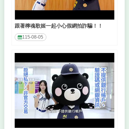
網
相
連
跟著檸魂歌姬一起小心假網拍詐騙！！
網
站
115-08-05
導
覽
回
首
頁
English
常
見
問
答