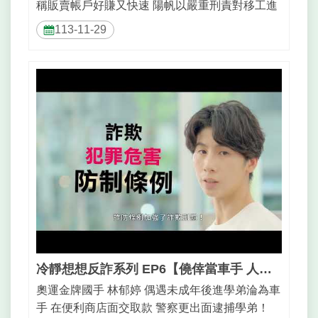
稱販賣帳戶好賺又快速 陽帆以嚴重刑責對移工進
行勸說 阻...
113-11-29
冷靜想想反詐系列 EP6【僥倖當車手 人生路難走】_30秒
奧運金牌國手 林郁婷 偶遇未成年後進學弟淪為車
手 在便利商店面交取款 警察更出面逮捕學弟！