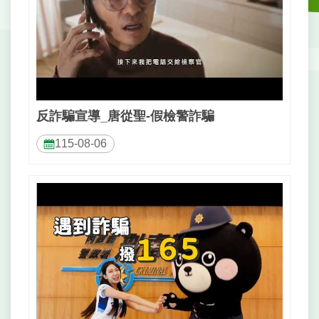
戶
政
資
訊
網
路
服
反詐騙宣導_唐從聖-假檢警詐騙
務
115-08-06
線
上
查
詢
申
請
案
件
網