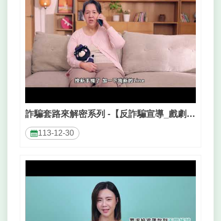
詐騙套路來解密系列 -【反詐騙宣導_戲劇男星洪毛-猜猜我是誰】
113-12-30