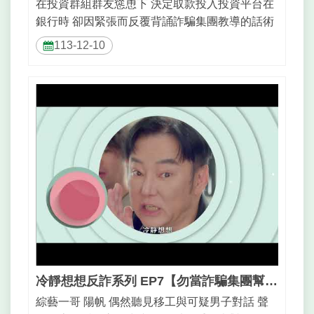
在投資群組群友慫恿下 決定取款投入投資平台在
銀行時 卻因緊張而反覆背誦詐騙集團教導的話術
被新聞主播 王嘉琳 聽見而曉以大...
113-12-10
冷靜想想反詐系列 EP7【勿當詐騙集團幫兇 小心保管證件帳戶】_30秒
綜藝一哥 陽帆 偶然聽見移工與可疑男子對話 聲