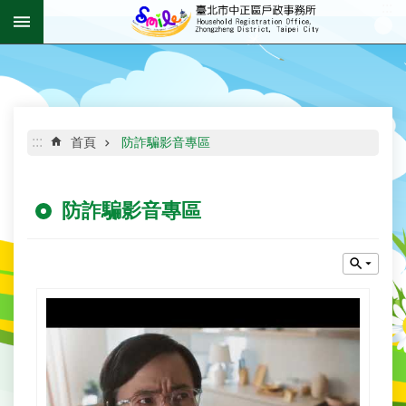
:::
跳到主要內容區塊
進
階
搜
尋
:::
首頁
防詐騙影音專區
防詐騙影音專區
機
關
介
紹
資
訊
公
開