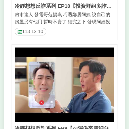
冷靜想想反詐系列 EP10【投資群組多詐騙 房產抵押別大意】_30秒
房市達人 發電哥范揚琪 巧遇鄰居阿姨 說自己的
房屋另有他用 暫時不賣了 細究之下 發現阿姨投
資群組介紹的是假金...
113-12-10
冷靜想想反詐系列 EP9【AI深偽來電細分辨 講到匯款查證先】_30秒