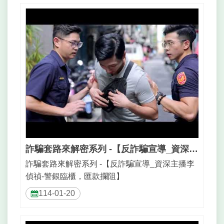
資
訊
政
府
網
站
資
料
開
放
宣
告
詐騙套路來解密系列 -【反詐騙宣導_資深主播李偵禎-警銀臨櫃，匯款攔阻】
詐騙套路來解密系列 -【反詐騙宣導_資深主播李
偵禎-警銀臨櫃，匯款攔阻】
114-01-20