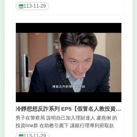
林郁婷痛心之餘 告...
113-11-29
冷靜想想反詐系列 EP5【假冒名人教投資 面交收款要三思】_30秒
男子在警察局 說明自己加入理財達人 盧燕俐 的
投資line群 在助教引薦下 讓銀行理專到府取款
200...
113-11-29