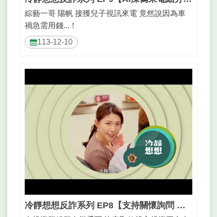
綜藝一哥 陽帆 接獲兒子視訊來電 竟然說因為車
禍急需用錢...！
113-12-10
冷靜想想反詐系列 EP8【支持關懷詢問 為你看緊荷包】_30秒